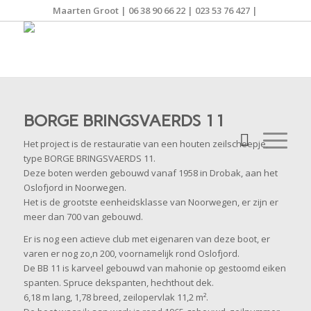
Maarten Groot | 06 38 90 66 22 | 023 53 76 427 |
BORGE BRINGSVAERDS 11
Het project is de restauratie van een houten zeilscheepje,
type BORGE BRINGSVAERDS 11.
Deze boten werden gebouwd vanaf 1958 in Drobak, aan het
Oslofjord in Noorwegen.
Het is de grootste eenheidsklasse van Noorwegen, er zijn er
meer dan 700 van gebouwd.
Er is nog een actieve club met eigenaren van deze boot, er
varen er nog zo,n 200, voornamelijk rond Oslofjord.
De BB 11 is karveel gebouwd van mahonie op gestoomd eiken
spanten. Spruce dekspanten, hechthout dek.
6,18 m lang, 1,78 breed, zeilopervlak 11,2 m².