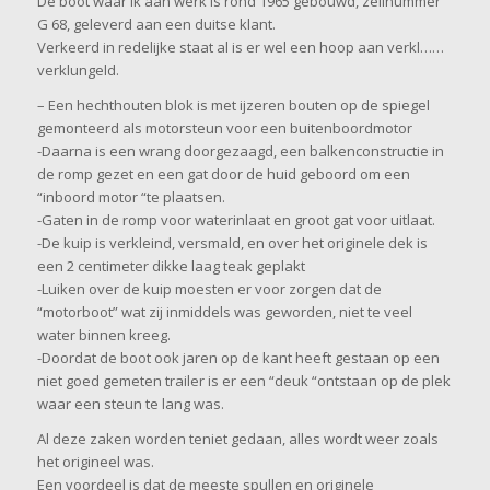
De boot waar ik aan werk is rond 1965 gebouwd, zeilnummer
G 68, geleverd aan een duitse klant.
Verkeerd in redelijke staat al is er wel een hoop aan verkl……
verklungeld.
– Een hechthouten blok is met ijzeren bouten op de spiegel
gemonteerd als motorsteun voor een buitenboordmotor
-Daarna is een wrang doorgezaagd, een balkenconstructie in
de romp gezet en een gat door de huid geboord om een
“inboord motor “te plaatsen.
-Gaten in de romp voor waterinlaat en groot gat voor uitlaat.
-De kuip is verkleind, versmald, en over het originele dek is
een 2 centimeter dikke laag teak geplakt
-Luiken over de kuip moesten er voor zorgen dat de
“motorboot” wat zij inmiddels was geworden, niet te veel
water binnen kreeg.
-Doordat de boot ook jaren op de kant heeft gestaan op een
niet goed gemeten trailer is er een “deuk “ontstaan op de plek
waar een steun te lang was.
Al deze zaken worden teniet gedaan, alles wordt weer zoals
het origineel was.
Een voordeel is dat de meeste spullen en originele