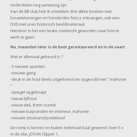
onderdelen nog aanwezig zijn.
Van de BB club heb ik inmiddels drie dikke boeken met
bouwtekeningen en honderden foto,s ontvangen, ook een
DVD met uren historisch beeldmateriaal.
Hierdoor is het een leuke zoektocht geworden naar hoe te
werk te gaan.
Nu, maanden later is de boot gerestaureerd en in de vaart.
Wat er allemaal gebeurd is ?
-3 nieuwe spanten
-nieuwe gang
-deuk in de huid deels uitgefreesd en opgevuld met “ mahonie
“
-spiegel opgeknapt
-nieuw lijfhout
-nieuw dek, 8 mm ocomé
-nieuwe kuipranden en interieur, mahonie
-nieuwe stootrand/potdeksel
De romp is binnen en buiten helemaal kaal geweest, toen 5 x
in de olie, JOTUN Clipper 1,