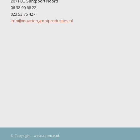
2071 LG Santpoort Noord
06 38 90 66 22
023 53 76 427
info@maartengrootproducties.nl
© Copyright -
webszervice.nl