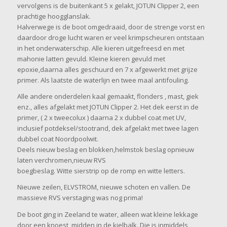
vervolgens is de buitenkant 5 x gelakt, JOTUN Clipper 2, een
prachtige hoogglanslak.
Halverwege is de boot omgedraaid, door de strenge vorst en
daardoor droge lucht waren er veel krimpscheuren ontstaan
in het onderwaterschip. Alle kieren uitgefreesd en met
mahonie latten gevuld. Kleine kieren gevuld met
epoxie,daarna alles geschuurd en 7 x afgewerkt met grijze
primer. Als laatste de waterlijn en twee maal antifouling.
Alle andere onderdelen kaal gemaakt, flonders , mast, giek
enz., alles afgelakt met JOTUN Clipper 2. Het dek eerst in de
primer, ( 2 x tweecolux ) daarna 2 x dubbel coat met UV,
inclusief potdeksel/stootrand, dek afgelakt met twee lagen
dubbel coat Noordpoolwit.
Deels nieuw beslag en blokken,helmstok beslag opnieuw
laten verchromen,nieuw RVS
boegbeslag. Witte sierstrip op de romp en witte letters.
Nieuwe zeilen, ELVSTROM, nieuwe schoten en vallen. De
massieve RVS verstaging was nog prima!
De boot ging in Zeeland te water, alleen wat kleine lekkage
door een knoest, midden in de kielbalk. Die is inmiddels