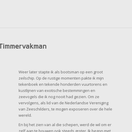
n Timmervakman
Weer later stapte ik als bootsman op een groot
zeilschip. Op de rustige momenten pakte ik mijn
tekenboek en tekende honderden vuurtorens en
kustlijnen van exotische bestemmingen en
zeevogels die ik nog nooit had gezien. Om ze
vervolgens, als lid van de Nederlandse Vereniging
van Zeeschilders, te mogen exposeren over de hele
wereld.
En bij het zien van al die schepen, werd de wil om er
zelf aan te bouwen ook steeds groter. Ik begon met