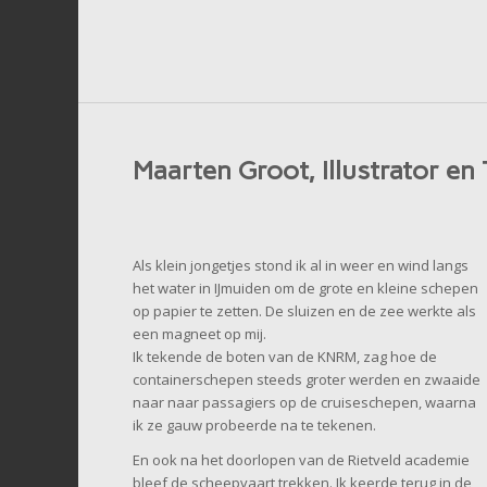
Maarten Groot, Illustrator e
Als klein jongetjes stond ik al in weer en wind langs
het water in IJmuiden om de grote en kleine schepen
op papier te zetten. De sluizen en de zee werkte als
een magneet op mij.
Ik tekende de boten van de KNRM, zag hoe de
containerschepen steeds groter werden en zwaaide
naar naar passagiers op de cruiseschepen, waarna
ik ze gauw probeerde na te tekenen.
En ook na het doorlopen van de Rietveld academie
bleef de scheepvaart trekken. Ik keerde terug in de